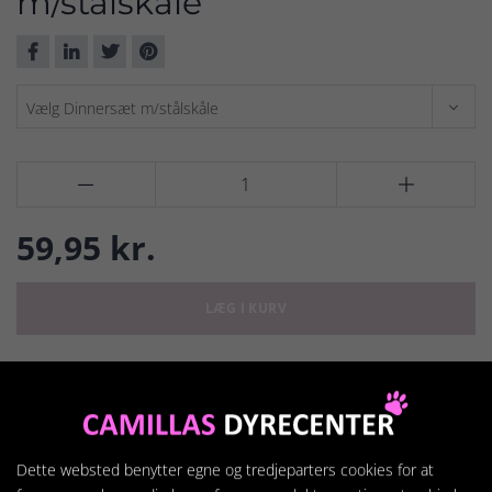
m/stålskåle


59,95 kr.
LÆG I KURV
Detaljer om produktet
Dinnersæt m/stålskåle
Dette websted benytter egne og tredjeparters cookies for at