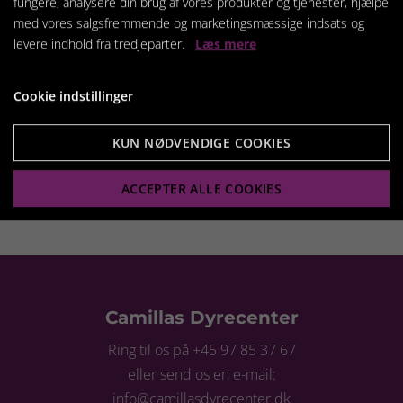
fungere, analysere din brug af vores produkter og tjenester, hjælpe
* 4 varianter
med vores salgsfremmende og marketingsmæssige indsats og
levere indhold fra tredjeparter.
Læs mere
* Sæt på stativ med to stål skåle
* Har en gummikant rundt om skålene så de ikke
Cookie indstillinger
rasler på stativet.
* Kan tåle maskinopvask men husk at tage gummi
KUN NØDVENDIGE COOKIES
stykket af inden!
ACCEPTER ALLE COOKIES
Camillas Dyrecenter
Ring til os på +45 97 85 37 67
eller send os en e-mail:
info@camillasdyrecenter.dk