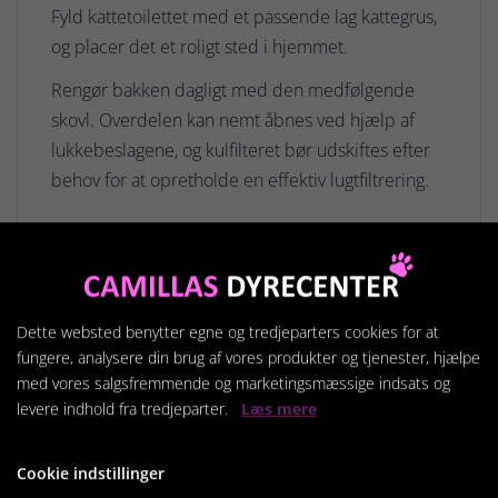
Fyld kattetoilettet med et passende lag kattegrus,
og placer det et roligt sted i hjemmet.
Rengør bakken dagligt med den medfølgende
skovl. Overdelen kan nemt åbnes ved hjælp af
lukkebeslagene, og kulfilteret bør udskiftes efter
behov for at opretholde en effektiv lugtfiltrering.
Relaterede produkter
Dette websted benytter egne og tredjeparters cookies for at
fungere, analysere din brug af vores produkter og tjenester, hjælpe
med vores salgsfremmende og marketingsmæssige indsats og
levere indhold fra tredjeparter.
Læs mere
Cookie indstillinger