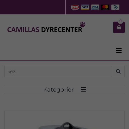
0


Kategorier
