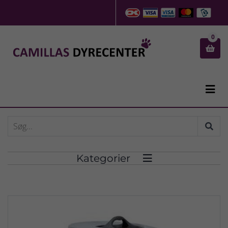
0


Kategorier
