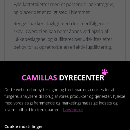
Fyld kattetoilettet med et passende lag kattegrus,
og placer det et roligt sted i hjemmet.
Rengør bakken dagligt med den medfølgende
skovl. Overdelen kan nemt åbnes ved hjælp af
lukkebeslagene, og kulfilteret bør udskiftes efter
behov for at opretholde en effektiv lugtfiltrering.
Relaterede produkter
Dette websted benytter egne og tredjeparters cookies for at
fungere, analysere din brug af vores produkter og tjenester, hjælpe
med vores salgsfremmende og marketingsmæssige indsats og
levere indhold fra tredjeparter.
Læs mere
Cookie indstillinger