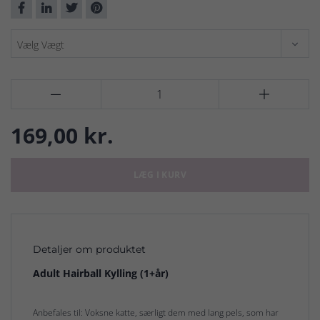


169,00 kr.
LÆG I KURV
Detaljer om produktet
Adult Hairball Kylling (1+år)
Anbefales til: Voksne katte, særligt dem med lang pels, som har