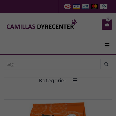
0


Kategorier
