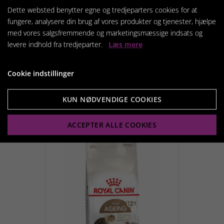
Dette websted benytter egne og tredjeparters cookies for at
fungere, analysere din brug af vores produkter og tjenester, hjælpe
med vores salgsfremmende og marketingsmæssige indsats og
Rocky Mountain Faline
levere indhold fra tredjeparter.
Læs mere
Formula
199,00 kr.
Cookie indstillinger
KUN NØDVENDIGE COOKIES
Vis produkt
ACCEPTER ALLE COOKIES