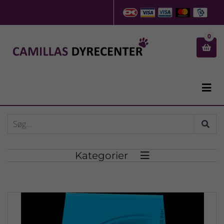
0


Kategorier
