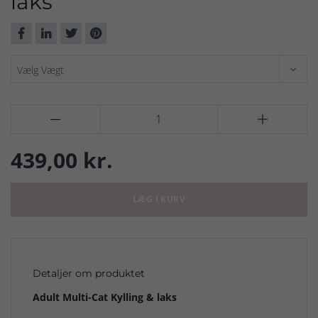
laks


439,00 kr.
LÆG I KURV
Detaljer om produktet
Adult Multi-Cat Kylling & laks