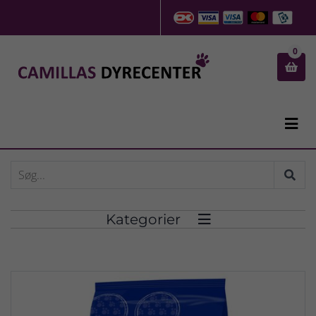
0


Kategorier
