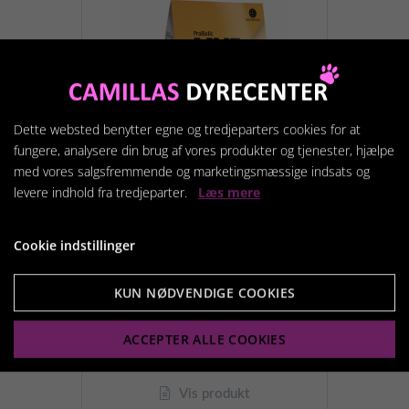
Dette websted benytter egne og tredjeparters cookies for at
fungere, analysere din brug af vores produkter og tjenester, hjælpe
med vores salgsfremmende og marketingsmæssige indsats og
levere indhold fra tredjeparter.
Læs mere
Cookie indstillinger
LIVE Adult And
KUN NØDVENDIGE COOKIES
49,95 kr.
ACCEPTER ALLE COOKIES
Vis produkt