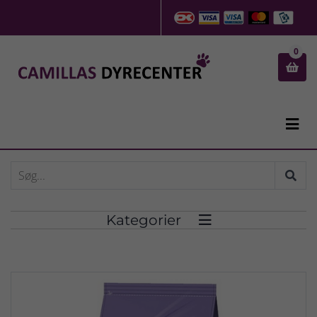
0


Kategorier
