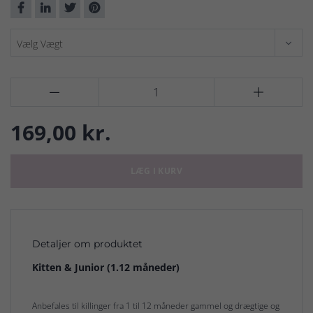


169,00 kr.
LÆG I KURV
Detaljer om produktet
Kitten & Junior (1.12 måneder)
Anbefales til killinger fra 1 til 12 måneder gammel og drægtige og