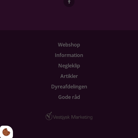
Webshop
Information
Negleklip
Artikler
Dyreafdelingen
Gode råd