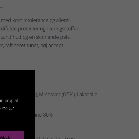
te.
med korn intolerance og allergi.
ærdifulde proteiner og næringsstoffer.
 sund hud og en skinnende pels.
, raffineret tunet, høj accept.
.
on Kylling (29,3%), Mineraler (0,5%), Lakseolie
in brug af
mæssige
, Råfibre 0,3%, Vand 80%
er:
ALLE
m Mangan(II)sulfat) 2 mg; Zink (Som