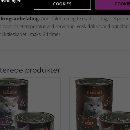
dstillinger
COOKIES
COOKI
ksulfat Monohydrat) 20 mg; Jod (Som Calciumiodid, Vandfri) 0,2
dringsanbefaling:
Anbefalet mængde mad pr. dag, 2-3 poser til
l have stuetemperatur ved servering. Frisk drikkevand bør altid 
 i køleskabet i maks. 24 timer.
terede produkter