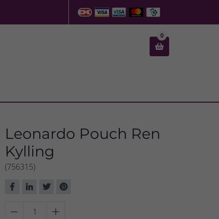
0

Leonardo Pouch Ren
Kylling
(756315)

