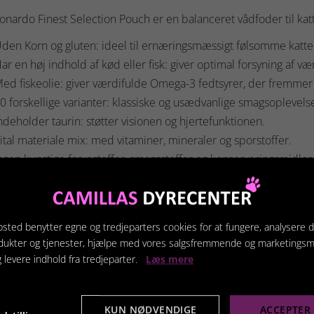
nardo Finest Selection Pouch er en balanceret vådfoder til kat
den Korn og gluten: ideel til ernæringsmæssigt følsomme katte 
ar en høj indhold af kød eller fisk: giver optimal forsyning af v
ed fiskeolie: giver værdifulde Omega-3 fedtsyrer, der fremmer
0 forskellige varianter: klassiske og usædvanlige smagsoplevelser
ndeholder taurin: støtter visionen og hjertefunktionen.
ital materiale mix: med vitaminer, mineraler og sporstoffer.
ngen kunstige farvestoffer, smagsstoffer og konserveringsmidler
sestørrelse:
85 gr.
mmensætning:
Kyllinge- kød Hjerte, Lever, Kråse (70%), Bouill
sted benytter egne og tredjeparters cookies for at fungere, analysere d
,2%)
dukter og tjenester, hjælpe med vores salgsfremmende og marketings
alytiske bestanddele:
Protein 11,2%, Fedt 5,6%, Råaske 2,2%
g levere indhold fra tredjeparter.
Læs mere
lsætningsstoffer Pr. kg:
Ernæringsfysiologiske tilsætningsstoff
KUN NØDVENDIGE
ACCEPTER 
amin D3 200 I.E.; Vitamin E 50 mg; Taurin 1.000 mg; Mangan (So