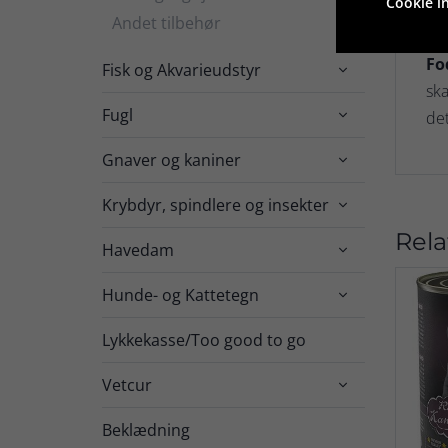
Cookie in
Andet tilbehør
Zin
Fo
Fisk og Akvarieudstyr

ska
Fugl

det
Gnaver og kaniner

Krybdyr, spindlere og insekter

Rela
Havedam

Hunde- og Kattetegn

Lykkekasse/Too good to go
Vetcur

Beklædning