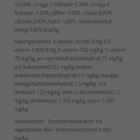
16,00%, omega-3 fedtsyrer 0,30%, omega-6
fedtsyrer 3,20%, råfiber 3,00%, råaske 8,00%,
calcium 2,00%, fosfor 1,60%, metaboliserbar
energi 3.875 kcal/kg.
Næringsindhold: A-vitamin 20.000 IE/kg, D3-
vitamin 1.600 IE/kg, E-vitamin 750 mg/kg, C-vitamin
70 mg/kg, jern (jern(I)sulfatmonohydrat) 75 mg/kg,
jod (kaliumiodid) 3,5 mg/kg, kobber
(kobber(II)sulfatpentahydrat) 10 mg/kg, mangan
(mangansulfatmonohydrat) 7,5 mg/kg, zink
(zinkoxid) 120 mg/kg, selen (natriumselenit) 0,12
mg/kg, dimethionin 1.000 mg/kg, taurin 1.000
mg/kg.
Antioxidanter: Tocopherolekstrakter fra
vegetabilske olier. Ammoniumchlorid 4.000
mg/kg.