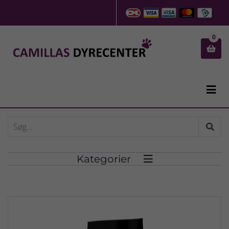
0


Kategorier
