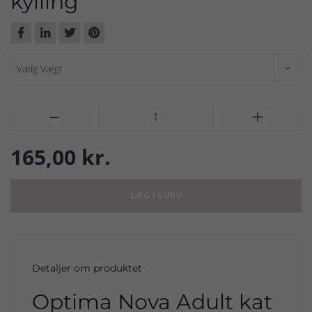
kylling


165,00 kr.
LÆG I KURV
Detaljer om produktet
Optima Nova Adult kat