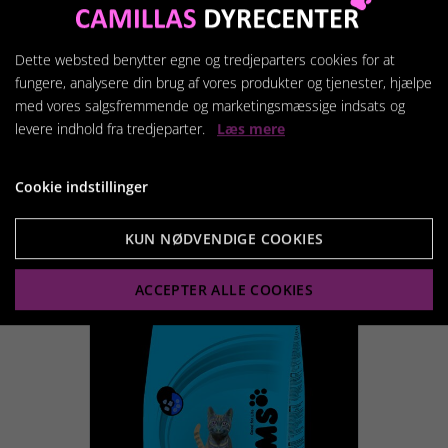
forebygge hjerte- og fordøjelsesforstyrrelser.
Citrusekstrakt har et højt bioflavonid-indhold med
Dette websted benytter egne og tredjeparters cookies for at
antioxiderende virkning. Aldersprocessen sættes
fungere, analysere din brug af vores produkter og tjenester, hjælpe
ned i tempo, cellebeskyttelsen styrkes og
med vores salgsfremmende og marketingsmæssige indsats og
beskyttes mod frie radikaler.
levere indhold fra tredjeparter.
Læs mere
Cookie indstillinger
KUN NØDVENDIGE COOKIES
Relaterede produkter
ACCEPTER ALLE COOKIES