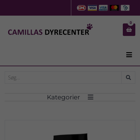
0


Kategorier
