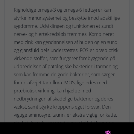
Righoldige omega-3 og omega-6 fedtsyrer kan
styrke immunsystemet og beskytte imod adskillige
sygdomme. Udviklingen og funktionen et sundt
nerve- og hjertekredsløb fremmes. Kombineret
med zink kan gendannelsen af huden og en sund
og glansfuld pels understøttes. FOS er præbiotisk
virkende stoffer, som fungerer forebyggende på
udbredelsen af patologiske bakterier i tarmen og
som kan fremme de gode bakterier, som sørger
for en afvejet tarmflora. MOS, ligeledes med
præbiotisk virkning, kan hjælpe med
nedbrydningen af skadelige bakterier og deres
vækst, samt styrke kroppens eget forsvar. Den
vigtige aminosyre, taurin, er ekstra vigtig for katte,
da de ikke selv kan producere stoffet i kroppen.
Den understøtter syns- og hjertefunktionen og kan