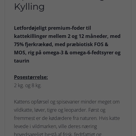
Kylling
Letfordøjeligt premium-foder til
kattekillinger mellem 2 og 12 måneder, med
75% fjerkrækød, med præbiotisk FOS &
MOS, rig på omega-3 & omega-6-fedtsyrer og
taurin
Posestørrelse:
2 kg. og 8 kg.
Kattens opførsel og spisevaner minder meget om
vildkatte, løver, tigre og leoparder. Først og
fremmest er de kødædere fra naturen. Hvis katte
levede i vildmarken, ville deres næring
hovedsageligt bestå af frisk, fedtfattigt og