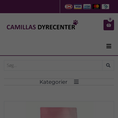
0


Kategorier
