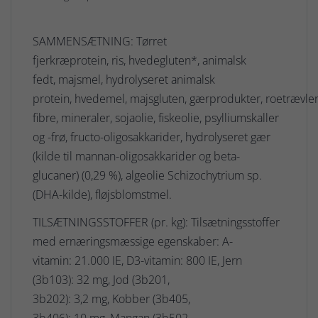
SAMMENSÆTNING: Tørret
fjerkræprotein, ris, hvedegluten*, animalsk
fedt, majsmel, hydrolyseret animalsk
protein, hvedemel, majsgluten, gærprodukter, roetrævler
fibre, mineraler, sojaolie, fiskeolie, psylliumskaller
og -frø, fructo-oligosakkarider, hydrolyseret gær
(kilde til mannan-oligosakkarider og beta-
glucaner) (0,29 %), algeolie Schizochytrium sp.
(DHA-kilde), fløjsblomstmel.
TILSÆTNINGSSTOFFER (pr. kg): Tilsætningsstoffer
med ernæringsmæssige egenskaber: A-
vitamin: 21.000 IE, D3-vitamin: 800 IE, Jern
(3b103): 32 mg, Jod (3b201,
3b202): 3,2 mg, Kobber (3b405,
3b406): 10 mg, Mangan (3b502,