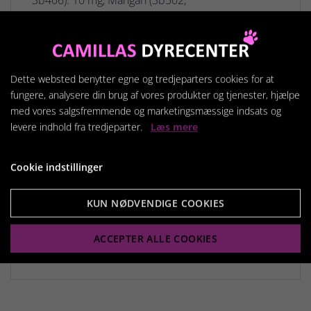
3b504): 42 mg, Zink (3b603, 3b605,
3b606): 126 mg, Selen (3b801, 3b811,
3b812): 0,05 mg - Teknologiske
tilsætningsstoffer: Clinoptilolit af sedimentær
Dette websted benytter egne og tredjeparters cookies for at
oprindelse: 10 g - Konserveringsmidler - Antioxidanter.
fungere, analysere din brug af vores produkter og tjenester, hjælpe
med vores salgsfremmende og marketingsmæssige indsats og
ANALYTISKE
levere indhold fra tredjeparter.
Læs mere
BESTANDDELE: Protein: 36,0 % - Råfedt: 18,0 % - Råaske: 7
vitamin: 500 mg/kg - C-
Cookie indstillinger
vitamin: 200 mg/kg - Omega-3-fedtsyre
(DHA): 0,17 %. Omsættelig energi: 4.083 kcal/kg.
KUN NØDVENDIGE COOKIES
*L.I.P.: Protein udvalgt for dets meget høje
ACCEPTER ALLE COOKIES
fordøjelighed.