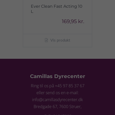
Ever Clean Fast Acting 10
L
169,95 kr.
Vis produkt
Camillas Dyrecenter
Ring til os på +45 97 85 37 67
eller send os en e-mail:
info@camillasdyrecenter.dk
Bredgade 67, 7600 Struer,