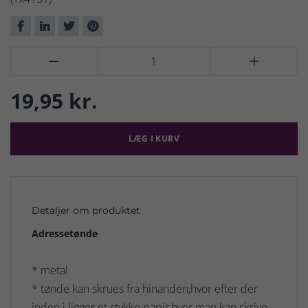


19,95 kr.
LÆG I KURV
Detaljer om produktet
Adressetønde
* metal
* tønde kan skrues fra hinanden,hvor efter der
inden i ligger et stykke papir,hvor man kan skrive