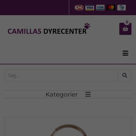
0


Kategorier
