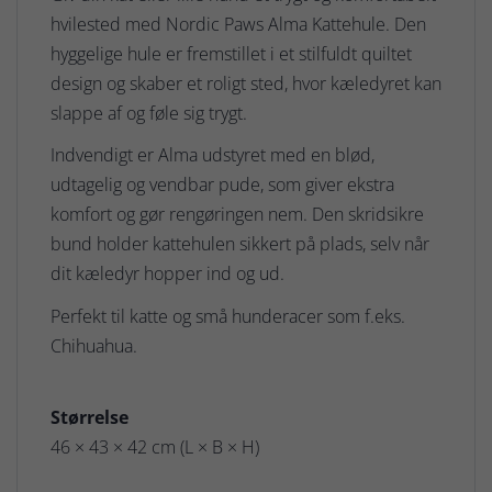
hvilested med Nordic Paws Alma Kattehule. Den
hyggelige hule er fremstillet i et stilfuldt quiltet
design og skaber et roligt sted, hvor kæledyret kan
slappe af og føle sig trygt.
Indvendigt er Alma udstyret med en blød,
udtagelig og vendbar pude, som giver ekstra
komfort og gør rengøringen nem. Den skridsikre
bund holder kattehulen sikkert på plads, selv når
dit kæledyr hopper ind og ud.
Perfekt til katte og små hunderacer som f.eks.
Chihuahua.
Størrelse
46 × 43 × 42 cm (L × B × H)