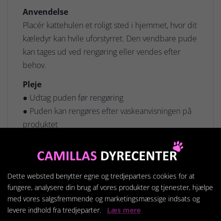
Anvendelse
Placér kattehulen et roligt sted i hjemmet, hvor dit
kæledyr kan hvile uforstyrret. Den vendbare pude
kan tages ud ved rengøring eller vendes efter
behov.
Pleje
● Udtag puden før rengøring
● Puden kan rengøres efter vaskeanvisningen på
produktet
● Lufttørres efter vask
Dette websted benytter egne og tredjeparters cookies for at
fungere, analysere din brug af vores produkter og tjenester, hjælpe
Relaterede produkter
med vores salgsfremmende og marketingsmæssige indsats og
levere indhold fra tredjeparter.
Læs mere