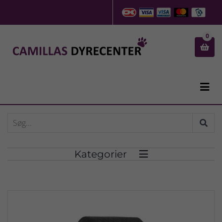
0


Kategorier
