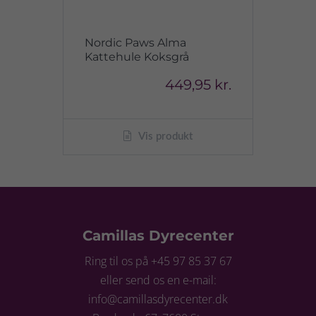
Nordic Paws Alma
Kattehule Koksgrå
449,95 kr.
Vis produkt
Camillas Dyrecenter
Ring til os på +45 97 85 37 67
eller send os en e-mail:
info@camillasdyrecenter.dk