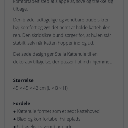
komfortabelt sted at slappe af, sove og trække sig
tilbage.
Den bløde, udtagelige og vendbare pude sikrer
høj komfort og gør det nemt at holde kattehulen
ren. Den skridsikre bund sørger for, at hulen står
stabilt, selv når katten hopper ind og ud.
Det søde design gør Stella Kattehule til en
dekorativ tilføjelse, der passer flot ind i hjemmet.
Størrelse
45 × 45 × 42 cm (L × B × H)
Fordele
● Kattehule formet som et sødt kattehoved
● Blød og komfortabel hvileplads
● Udtagelig og vendbar pude