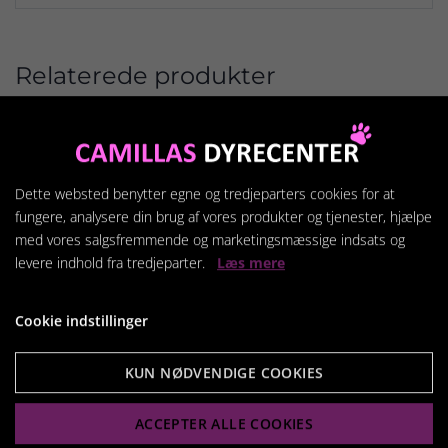
Relaterede produkter
Dette websted benytter egne og tredjeparters cookies for at
fungere, analysere din brug af vores produkter og tjenester, hjælpe
med vores salgsfremmende og marketingsmæssige indsats og
levere indhold fra tredjeparter.
Læs mere
Cookie indstillinger
KUN NØDVENDIGE COOKIES
Katte hule Roger Brun
ACCEPTER ALLE COOKIES