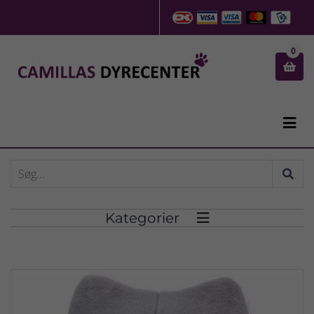
0


Kategorier
