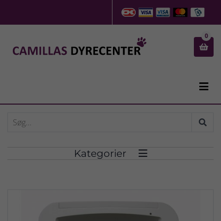
0


Kategorier
