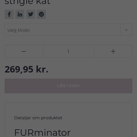
strigle kat


269,95 kr.
LÆG I KURV
Detaljer om produktet
FURminator