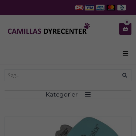
0


Kategorier
