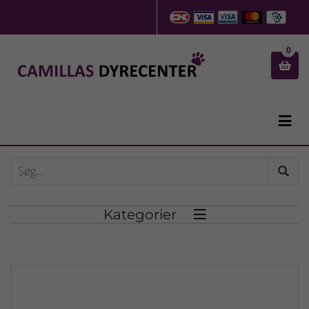
0


Kategorier
