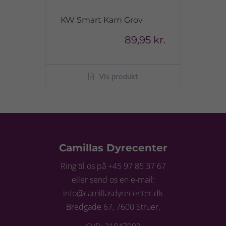
KW Smart Kam Grov
89,95 kr.
Vis produkt
Camillas Dyrecenter
Ring til os på +45 97 85 37 67
eller send os en e-mail:
info@camillasdyrecenter.dk
Bredgade 67, 7600 Struer,