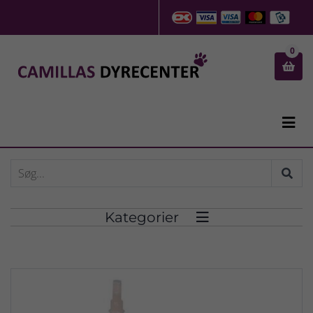
0


Kategorier
