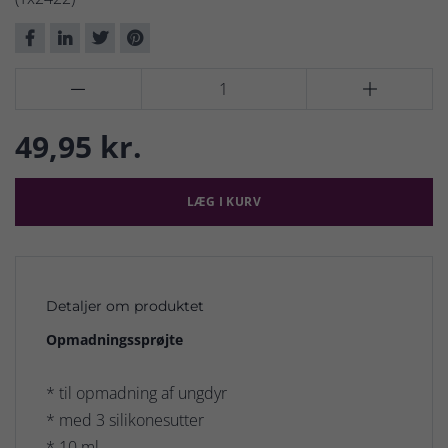


49,95 kr.
LÆG I KURV
Detaljer om produktet
Opmadningssprøjte
* til opmadning af ungdyr
* med 3 silikonesutter
* 10 ml.