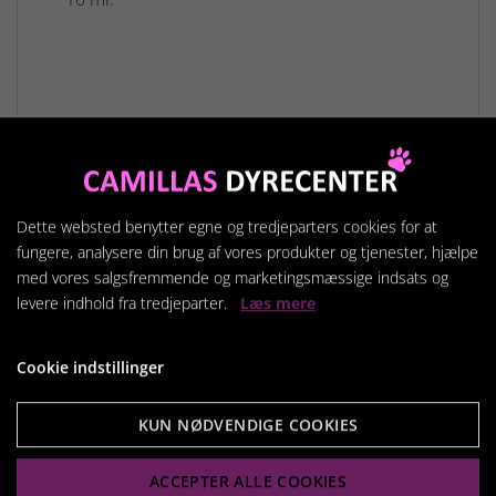
Relaterede produkter
Dette websted benytter egne og tredjeparters cookies for at
fungere, analysere din brug af vores produkter og tjenester, hjælpe
med vores salgsfremmende og marketingsmæssige indsats og
levere indhold fra tredjeparter.
Læs mere
Cookie indstillinger
KUN NØDVENDIGE COOKIES
ACCEPTER ALLE COOKIES