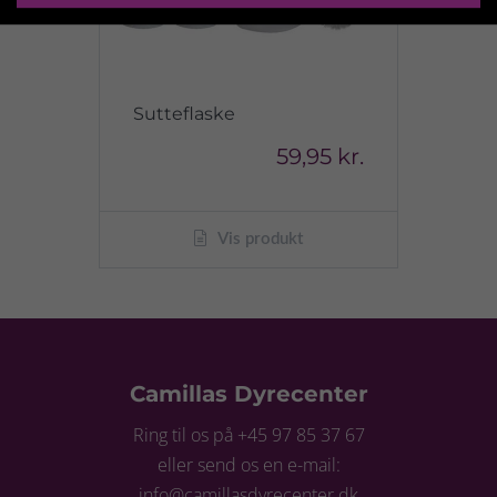
Sutteflaske
59,95 kr.
Vis produkt
Camillas Dyrecenter
Ring til os på +45 97 85 37 67
eller send os en e-mail:
info@camillasdyrecenter.dk