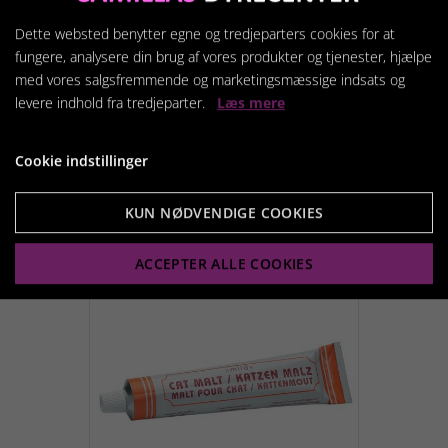
markere området
Dette websted benytter egne og tredjeparters cookies for at
Produktet må IKKE sprayes direkte på katten eller
fungere, analysere din brug af vores produkter og tjenester, hjælpe
i bilen/buret mens katten er derinde
med vores salgsfremmende og marketingsmæssige indsats og
Rækker til ca. 16 anvendelsesgange
levere indhold fra tredjeparter.
Læs mere
Cookie indstillinger
KUN NØDVENDIGE COOKIES
Relaterede produkter
ACCEPTER ALLE COOKIES