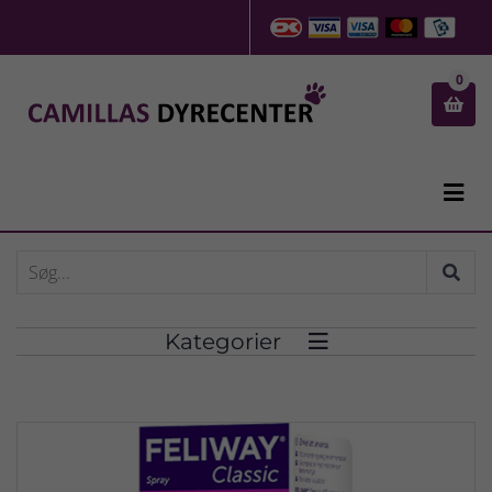
0


Kategorier
