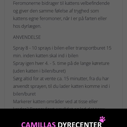
Feromonerne bidrager til kattens velbefindende
og giver den samme følelse af tryghed som
kattens egne feromoner, når I er på farten eller
hos dyrlægen.
ANVENDELSE
Spray 8 - 10 sprays i bilen eller transportburet 15
min. inden katten skal ind i bilen
Spray igen hver 4. - 5. time på de lange køreture
(uden katten i bilen/buret)
Sørg altid for at vente ca. 15 minutter, fra du har
anvendt sprayen, til du lader katten komme ind i
bilen/buret
Markerer katten områder ved at tisse eller
kradse? Rengør først området og lad det tørre.
Spray herefter området.
Gentag dagligt, indtil katten stopper med at