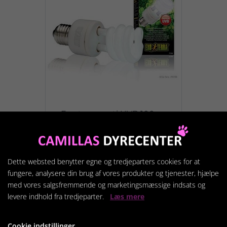
Exo terra repti UVB 100
pære
289,95 kr.
Dette websted benytter egne og tredjeparters cookies for at
fungere, analysere din brug af vores produkter og tjenester, hjælpe
Vis produkt
med vores salgsfremmende og marketingsmæssige indsats og
levere indhold fra tredjeparter.
Læs mere
Cookie indstillinger