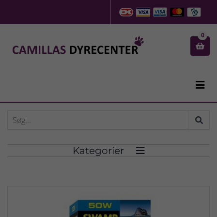
0


Kategorier
