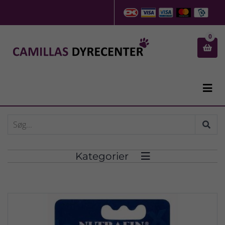
0


Kategorier
