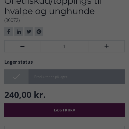
Olietilskud/toppings til
hvalpe og unghunde
(00072)


Lager status

Produktet er på lager
240,00 kr.
LÆG I KURV