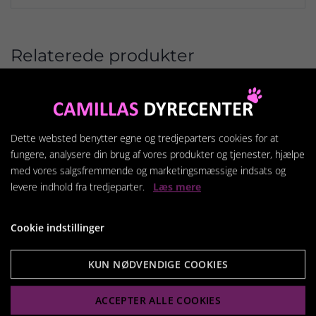
Relaterede produkter
Dette websted benytter egne og tredjeparters cookies for at
fungere, analysere din brug af vores produkter og tjenester, hjælpe
med vores salgsfremmende og marketingsmæssige indsats og
levere indhold fra tredjeparter.
Læs mere
Cookie indstillinger
KUN NØDVENDIGE COOKIES
ACCEPTER ALLE COOKIES
AgioVet 500ml