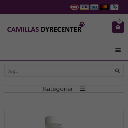
0


Kategorier
