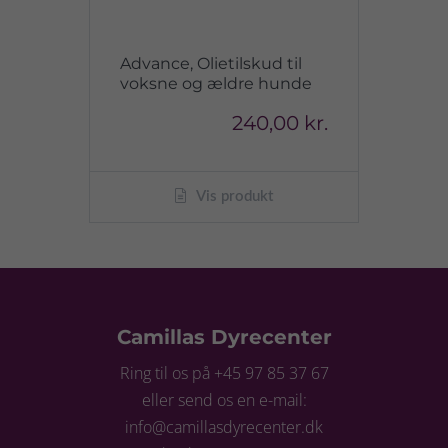
Advance, Olietilskud til
voksne og ældre hunde
240,00 kr.
Vis produkt
Camillas Dyrecenter
Ring til os på +45 97 85 37 67
eller send os en e-mail:
info@camillasdyrecenter.dk