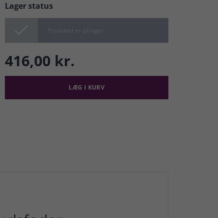
Lager status

Produktet er på lager
416,00 kr.
LÆG I KURV