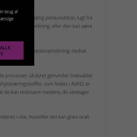
in brug af
timal vægt. Dårlig pelskondition, lugt fra
mæssige
d kort tids påvirkning, eller den kan være
ALLE
ion, dehydrering, væskeophobning, nedsat
ES
e processer, så dyret genvinder livskvalitet
phytonæringsstoffer, som findes i AdhD, er
l, at de kan restituere medens, de varetager
deres i olie, hvorefter det kan gives oralt