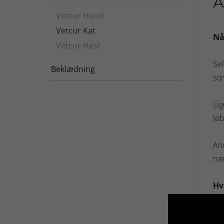
A
Vetcur Hund
Vetcur Kat
Nå
Vetcur Hest
Sel
Beklædning
som
Lig
løb
And
nær
Hv
Ad