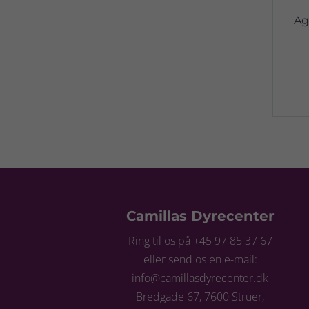
Ag
Camillas Dyrecenter
Ring til os på +45 97 85 37 67
eller send os en e-mail:
info@camillasdyrecenter.dk
Bredgade 67, 7600 Struer,