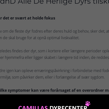
dhD Alle De Herlige Dyrs tils
r det er svært at holde fokus
v om de fleste dyr fodres efter deres huld og behov, sker det, at
 de skal bruge for at opnå optimal livskvalitet.
eledes findes der dyr, som i kortere eller længere perioder opl
er hjemmefra eller ligger skabet i længere tid inden, de reddes
re igen kan opleve ernæringspåvirkning i forbindelse med foder
miljø, som påvirker dem, eller i forlængelse af svær sygdom.
ilke symptomer kan være forårsaget af en overordner m
færdsmæssig
- kan variere fra tilstande af massiv sløvhed eller a