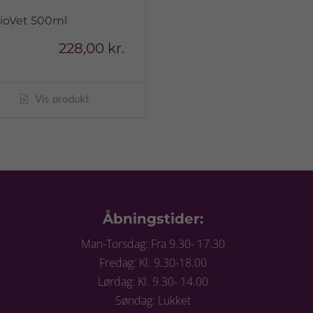
ioVet 500ml
228,00 kr.
Vis produkt
Åbningstider:
Man-Torsdag: Fra 9.30- 17.30
Fredag: Kl. 9.30-18.00
Lørdag: Kl. 9.30- 14.00
Søndag: Lukket