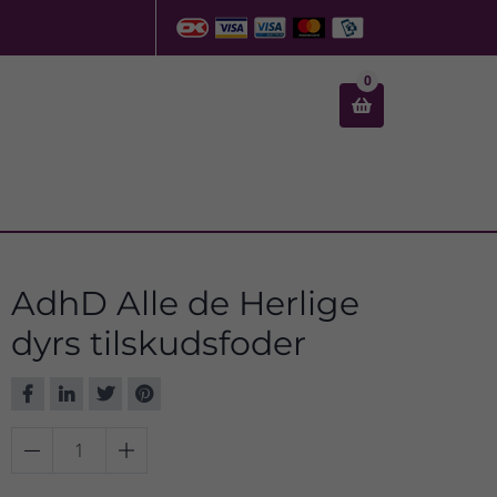
0

AdhD Alle de Herlige
dyrs tilskudsfoder

