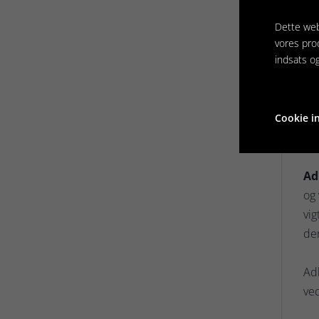
svæ
Dette web
Fy
vores pro
kro
indsats o
ve
Fy
Cookie in
ell
Ad
og 
vig
der
Adh
ved