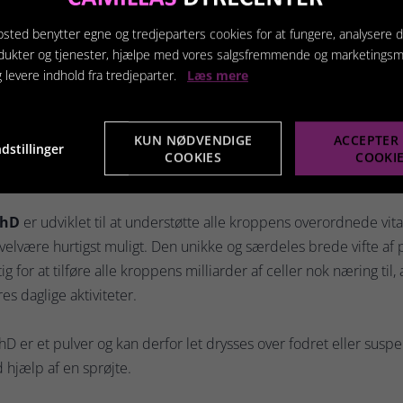
rt ved at interagere eller har et "varmt" temperament.
sted benytter egne og tredjeparters cookies for at fungere, analysere d
sisk
- Hurtigt vægttab kombineret med besvær ved at genvinde op
dukter og tjenester, hjælpe med vores salgsfremmende og marketings
p og mund mv. Denne tilstand kan være opstået i forbindelse me
g levere indhold fra tredjeparter.
Læs mere
dvarende suboptimal ernæring.
KUN NØDVENDIGE
ACCEPTER 
siologisk
- dårlige blodværdier, dårlig tarmflora og tarmfunkt
dstillinger
COOKIES
COOKI
er dårlig organfunktion mm.
hD
er udviklet til at understøtte alle kroppens overordnede vital
velvære hurtigst muligt. Den unikke og særdeles brede vifte af 
tig for at tilføre alle kroppens milliarder af celler nok næring ti
es daglige aktiviteter.
D er et pulver og kan derfor let drysses over fodret eller suspen
 hjælp af en sprøjte.