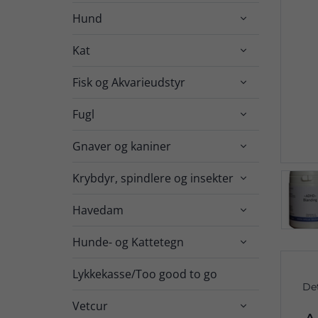
Hund

Kat

Fisk og Akvarieudstyr

Fugl

Gnaver og kaniner

Krybdyr, spindlere og insekter

Havedam

Hunde- og Kattetegn

Lykkekasse/Too good to go
De
Vetcur
