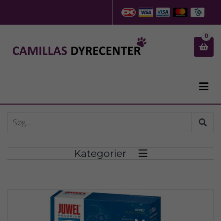
0


Kategorier
