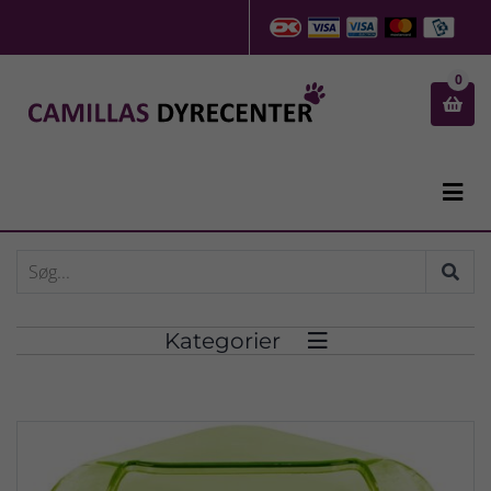
0


Kategorier
