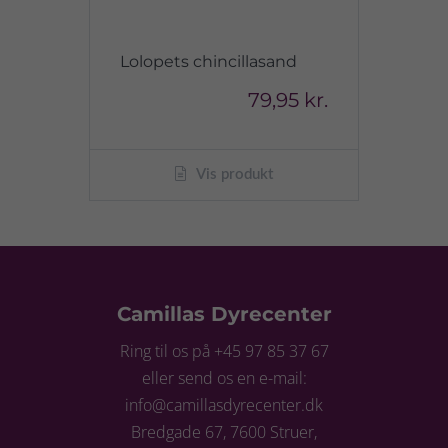
Lolopets chincillasand
79,95 kr.
Vis produkt
Camillas Dyrecenter
Ring til os på +45 97 85 37 67
eller send os en e-mail:
info@camillasdyrecenter.dk
Bredgade 67, 7600 Struer,