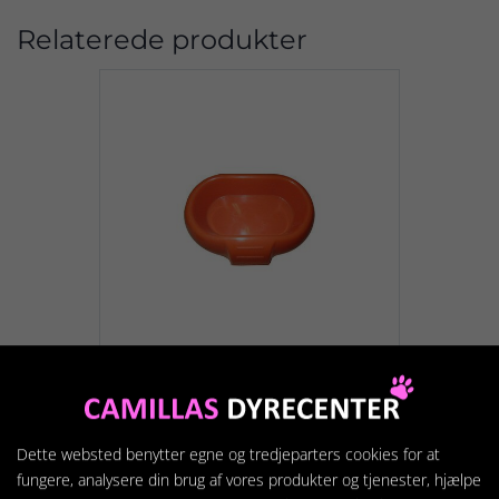
Relaterede produkter
FERPLAST
madskål/sandbad i plast
Dette websted benytter egne og tredjeparters cookies for at
16,5X11,5X3,5 CM.
fungere, analysere din brug af vores produkter og tjenester, hjælpe