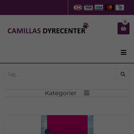
0


Kategorier
