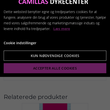
Jod: 2,5 mg
Jern: 67 mg
Dette websted benytter egne og tredjeparters cookies for at
Mangan: 39 mg
fungere, analysere din brug af vores produkter og tjenester, hjælpe
Zink: 112 mg
med vores salgsfremmende og marketingsmæssige indsats og
levere indhold fra tredjeparter.
Læs mere
Antioxidanter:
Tocopherolekstrakt fra vegetabilsk olie: 101 mg
Cookie indstillinger
Smagsstoffer:
Økologisk rosmarinekstrakt: 50 mg
KUN NØDVENDIGE COOKIES
Teekstrakt: 25 mg
Yuccaekstrakt: 250 mg
ACCEPTER ALLE COOKIES
Relaterede produkter