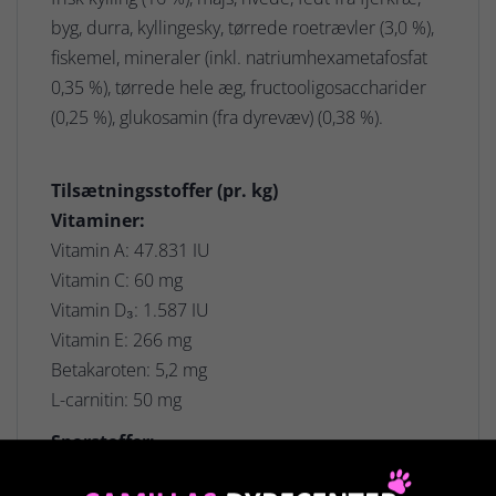
byg, durra, kyllingesky, tørrede roetrævler (3,0 %),
fiskemel, mineraler (inkl. natriumhexametafosfat
0,35 %), tørrede hele æg, fructooligosaccharider
(0,25 %), glukosamin (fra dyrevæv) (0,38 %).
Tilsætningsstoffer (pr. kg)
Vitaminer:
Vitamin A: 47.831 IU
Vitamin C: 60 mg
Vitamin D₃: 1.587 IU
Vitamin E: 266 mg
Betakaroten: 5,2 mg
L-carnitin: 50 mg
Sporstoffer:
Kobber: 13 mg