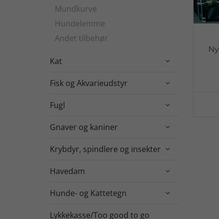
Mundkurve
Hundelemme
Andet tilbehør
Ny
Kat

Fisk og Akvarieudstyr

Fugl

Gnaver og kaniner

Krybdyr, spindlere og insekter

Havedam

Hunde- og Kattetegn

Lykkekasse/Too good to go