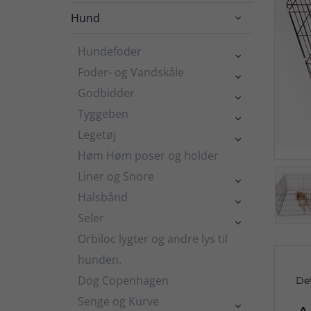
Hund

Hundefoder

Foder- og Vandskåle

Godbidder

Tyggeben

Legetøj

Høm Høm poser og holder
Liner og Snore

Halsbånd

Seler

Orbiloc lygter og andre lys til
hunden.
Dog Copenhagen
De
Senge og Kurve
