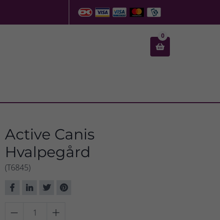
0

Active Canis
Hvalpegård
(T6845)

