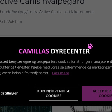
ctive Canis hvalpegård
hunde/hvalpegård fra Active Canis i sort lakeret metal.
2x122x61cm
terede produkter
sted benytter egne og tredjeparters cookies for at fungere, analysere d
dukter og tjenester, hjælpe med vores salgsfremmende og marketings
g levere indhold fra tredjeparter.
Læs mere
KUN NØDVENDIGE
ACCEPTER 
dstillinger
COOKIES
COOKI