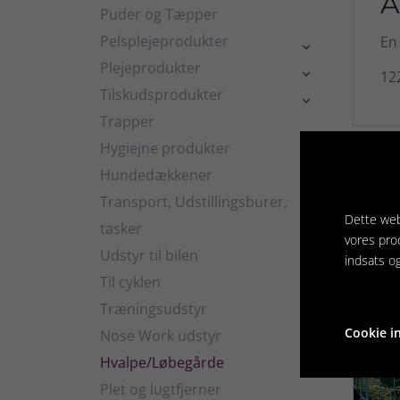
A
Puder og Tæpper
Pelsplejeprodukter
En 

Plejeprodukter

12
Tilskudsprodukter

Trapper
Hygiejne produkter

Hundedækkener
Rela

Transport, Udstillingsburer,

Dette web
tasker
vores pro
Udstyr til bilen
indsats o
Til cyklen
Træningsudstyr

Cookie in
Nose Work udstyr
Hvalpe/Løbegårde
Plet og lugtfjerner