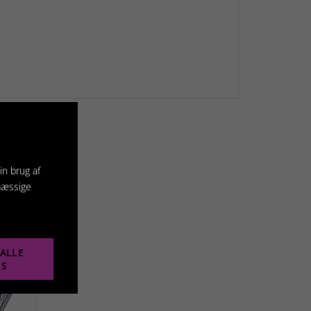
in brug af
mæssige
ALLE
ES