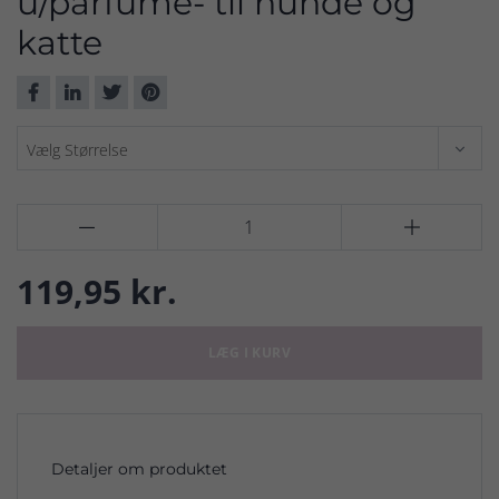
u/parfume- til hunde og
katte


119,95 kr.
LÆG I KURV
Detaljer om produktet