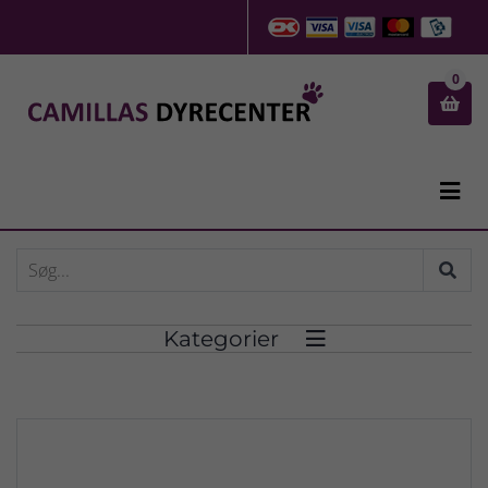
0


Kategorier
