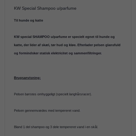
KW Special Shampoo u/parfume
Til hunde og katte
KW special SHAMPOO u/parfume er specielt egnet til hunde og
katte, der lider af skæl, tør hud og kløe. Efterlader pelsen glansfuld
og formindsker statisk elektricitet og sammenfiltringer.
Brugsanvisning:
Pelsen børstes omhyggeligt (specielt langhårsracer).
Pelsen gennemvædes med tempereret vand.
Bland 1 del shampoo og 3 dele tempereret vand i en skål.