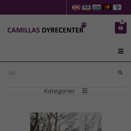
0


Kategorier
