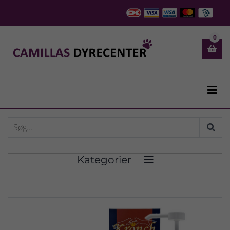
0


Kategorier
