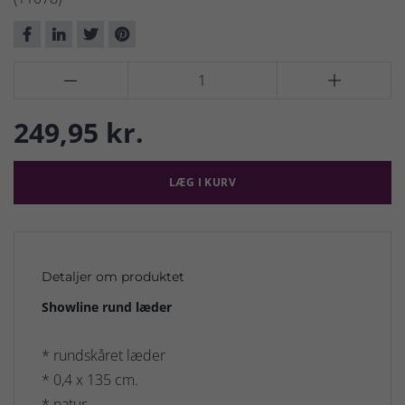


249,95 kr.
LÆG I KURV
Detaljer om produktet
Showline rund læder
* rundskåret læder
* 0,4 x 135 cm.
* natur