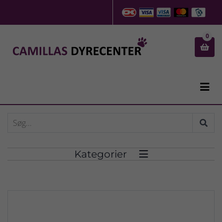
0


Kategorier
