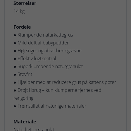
Størrelser
14 kg
Fordele
● Klumpende naturkattegrus
● Mild duft af babypudder
● Høj suge- og absorberingsevne
● Effektiv lugtkontrol
● Superklumpende naturgranulat
● Støvfrit
● Hjælper med at reducere grus på kattens poter
● Drøjt i brug – kun klumperne fjernes ved
rengøring
● Fremstillet af naturlige materialer
Materiale
Naturligt lergranulat.