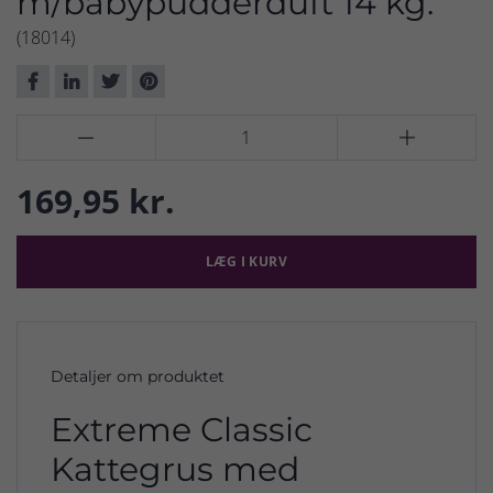
m/babypudderduft 14 kg.
(18014)


169,95 kr.
LÆG I KURV
Detaljer om produktet
Extreme Classic
Kattegrus med