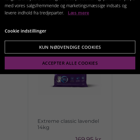
med vores salgsfremmende og marketingsmæssige indsats og
Relaterede produkter
levere indhold fra tredjeparter.
Læs mere
Cookie indstillinger
KUN NØDVENDIGE COOKIES
ACCEPTER ALLE COOKIES
Extreme classic lavendel
14kg
169,95 kr.