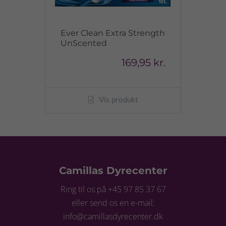
Ever Clean Extra Strength
UnScented
169,95 kr.
Vis produkt
Camillas Dyrecenter
Ring til os på +45 97 85 37 67
eller send os en e-mail:
info@camillasdyrecenter.dk