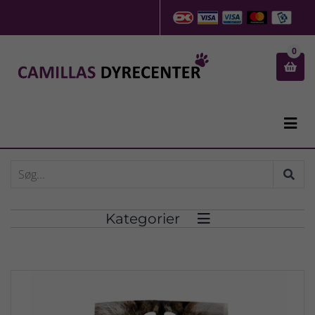
0


Kategorier
