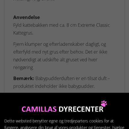
Anvendelse
Fyld kattebakken med ca. 8 cm Extreme Classic
Kattegrus.
Fjern klumper og efterladenskaber dagligt, og
efterfyld med nyt grus efter behov. Det er ikke
nødvendigt at udskifte alt gruset ved hver
rengøring.
Bemærk:
Babypudderduften er en tilsat duft –
produktet indeholder ikke babypudder.
OBS:
Denne vare sendes ikke og kan kun bestilles
til afhentning i butikken.
Dette websted benytter egne og tredjeparters cookies for at
fungere, analysere din brug af vores produkter og tjenester, hjælpe